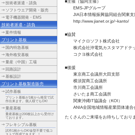
■主催（協同主催）
技術者派遣・請負
EMS-JPグループ
ソフトウエア開発・販売
JIA日本情報振興協同組合関東支
電子機器開発・EMS
http://www.jianet.or.jp/~kanto/
技術者派遣・請負
案件情報
■協賛
プリント基板
マイクロソフト株式会社
国内特急基板
株式会社沖電気カスタマアドテ
コクヨ株式会社
海外格安基板
量産（中国）工場
■後援
回路設計
東京商工会議所大田支部
基板設計
横須賀商工会議所
プリント基板製造販売
市川商工会議所
試作基板
さいたま商工会議所
プリント基板が1枚から格安で試
関東沖縄IT協議会（KOI）
作出来ます。個人様でもOK!
ANIA全国地域情報産業団体連合
量産基板
量産基板は200枚以上から受付け
たくさんのご来場をお待ちしており
ております。
フレキシブル基板
試作1枚からOK!金型不要で低コ
ストで作成できます。!