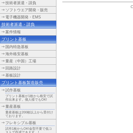
技術者派遣・請負
C
ソフトウエア開発・販売
電子機器開発・EMS
技術者派遣・請負
案件情報
プリント基板
国内特急基板
海外格安基板
量産（中国）工場
回路設計
基板設計
プリント基板製造販売
試作基板
プリント基板が1枚から格安で試
作出来ます。個人様でもOK!
量産基板
量産基板は200枚以上から受付け
ております。
フレキシブル基板
試作1枚からOK!金型不要で低コ
ストで作成できます。!