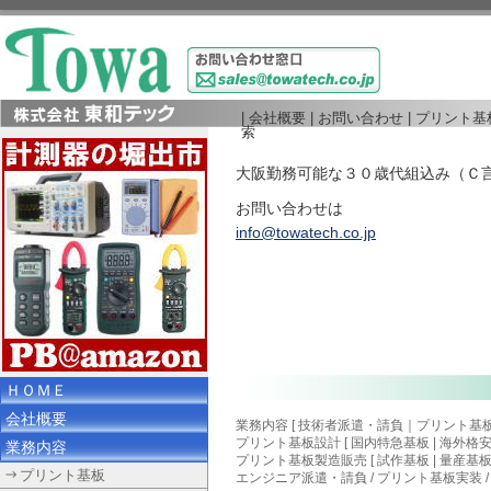
|
会社概要
|
お問い合わせ
|
プリント基
索
大阪勤務可能な３０歳代組込み（Ｃ
お問い合わせは
info@towatech.co.jp
ＨＯＭＥ
会社概要
業務内容 [
技術者派遣・請負
｜
プリント基
プリント基板設計
[
国内特急基板
|
海外格
業務内容
プリント基板製造販売 [ 試作基板 | 量産基板
プリント基板
エンジニア派遣・請負
/
プリント基板実装