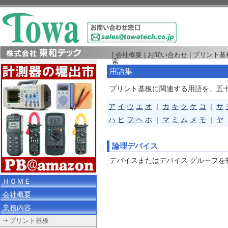
|
会社概要
|
お問い合わせ
|
プリント基
索
用語集
プリント基板に関連する用語を、五
ア
イ
ウ
エ
オ
|
カ
キ
ク
ケ
コ
|
サ
ハ
ヒ
フ
ヘ
ホ
|
マ
ミ
ム
メ
モ
|
ヤ
論理デバイス
デバイスまたはデバイス グループを
ＨＯＭＥ
会社概要
業務内容
プリント基板