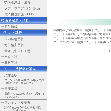
技術者派遣・請負
ソフトウエア開発・販売
電子機器開発・EMS
技術者派遣・請負
案件情報
業務内容 [
技術者派遣・請負
｜
プリント基
プリント基板
プリント基板設計
[
国内特急基板
|
海外格
プリント基板製造販売 [ 試作基板 | 量産基板
国内特急基板
エンジニア派遣・請負
/
プリント基板実装
海外格安基板
量産（中国）工場
C
回路設計
基板設計
プリント基板製造販売
試作基板
プリント基板が1枚から格安で試
作出来ます。個人様でもOK!
量産基板
量産基板は200枚以上から受付け
ております。
フレキシブル基板
試作1枚からOK!金型不要で低コ
ストで作成できます。!