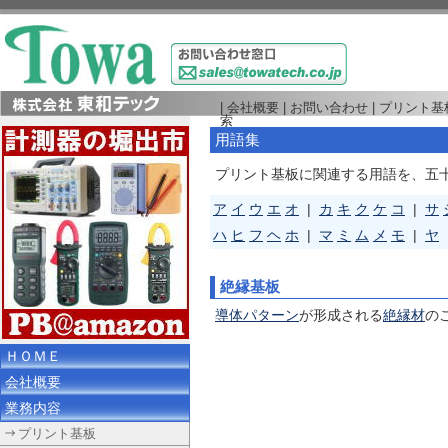
|
会社概要
|
お問い合わせ
|
プリント基
索
用語集
プリント基板に関連する用語を、五
ア
イ
ウ
エ
オ
|
カ
キ
ク
ケ
コ
|
サ
ハ
ヒ
フ
ヘ
ホ
|
マ
ミ
ム
メ
モ
|
ヤ
絶縁基板
導体パターン
が形成される
絶縁材
の
ＨＯＭＥ
会社概要
業務内容
プリント基板