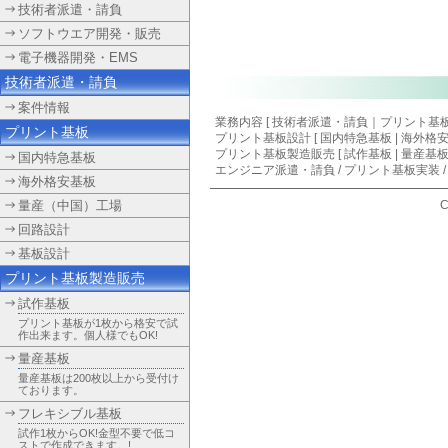
技術者派遣・請負
ソフトウエア開発・販売
電子機器開発・EMS
技術者派遣・請負
案件情報
業務内容 [
技術者派遣・請負
｜
プリント基
プリント基板
プリント基板設計
[
国内特急基板
|
海外格
プリント基板製造販売 [ 試作基板 | 量産基板
国内特急基板
エンジニア派遣・請負
/
プリント基板実装
海外格安基板
量産（中国）工場
C
回路設計
基板設計
プリント基板製造販売
試作基板
プリント基板が1枚から格安で試
作出来ます。個人様でもOK!
量産基板
量産基板は200枚以上から受付け
ております。
フレキシブル基板
試作1枚からOK!金型不要で低コ
ストで作成できます。!