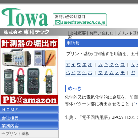
|
会社概要
|
お問い合わせ
|
プリント基
索
用語集
プリント基板に関連する用語を、五
ア
イ
ウ
エ
オ
|
カ
キ
ク
ケ
コ
|
サ
ハ
ヒ
フ
ヘ
ホ
|
マ
ミ
ム
メ
モ
|
ヤ
めっき
化学的又は電気化学的に金属を、前面
導体パターン部に析出させること（
”
ＨＯＭＥ
出典：「電子回路用語」JPCA-TD01
会社概要
業務内容
プリント基板