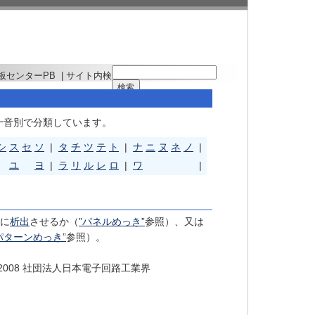
板センターPB
| サイト内検
十音別で分類しています。
シ
ス
セ
ソ
|
タ
チ
ツ
テ
ト
|
ナ
ニ
ヌ
ネ
ノ
|
ユ
ヨ
|
ラ
リ
ル
レ
ロ
|
ワ
|
に
析出
させるか（
”パネルめっき”
参照）、又は
パターンめっき”
参照）。
-2008 社団法人日本電子回路工業界