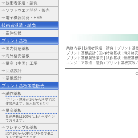
技術者派遣・請負
ソフトウエア開発・販売
電子機器開発・EMS
技術者派遣・請負
案件情報
プリント基板
業務内容 [
技術者派遣・請負
｜
プリント基
国内特急基板
プリント基板設計
[
国内特急基板
|
海外格
海外格安基板
プリント基板製造販売 [ 試作基板 | 量産基板
エンジニア派遣・請負
/
プリント基板実装
量産（中国）工場
回路設計
C
基板設計
プリント基板製造販売
試作基板
プリント基板が1枚から格安で試
作出来ます。個人様でもOK!
量産基板
量産基板は200枚以上から受付け
ております。
フレキシブル基板
試作1枚からOK!金型不要で低コ
ストで作成できます。!