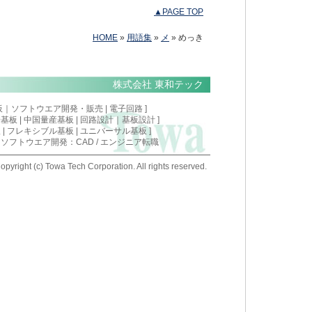
▲PAGE TOP
HOME
»
用語集
»
メ
» めっき
株式会社 東和テック
板
｜
ソフトウエア開発・販売
|
電子回路
]
安基板
|
中国量産基板
| 回路設計｜基板設計 ]
 | フレキシブル基板 | ユニバーサル基板 ]
/
ソフトウエア開発：CAD
/
エンジニア転職
opyright (c) Towa Tech Corporation. All rights reserved.