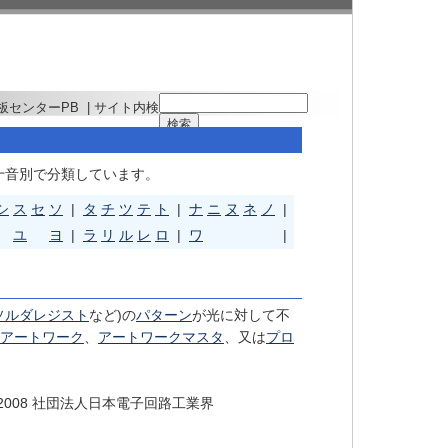
板センターPB
| サイト内検
十音別で分類しています。
シ
ス
セ
ソ
|
タ
チ
ツ
テ
ト
|
ナ
ニ
ヌ
ネ
ノ
|
ユ
ヨ
|
ラ
リ
ル
レ
ロ
|
ワ
|
ソルダレジスト
など)の
パターン
が光に対して不
アートワーク
、
アートワークマスタ
、又は
プロ
-2008 社団法人日本電子回路工業界