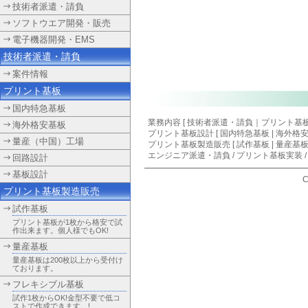
技術者派遣・請負
ソフトウエア開発・販売
電子機器開発・EMS
技術者派遣・請負
案件情報
プリント基板
国内特急基板
業務内容 [
技術者派遣・請負
｜
プリント基
海外格安基板
プリント基板設計
[
国内特急基板
|
海外格
量産（中国）工場
プリント基板製造販売 [ 試作基板 | 量産基板
エンジニア派遣・請負
/
プリント基板実装
回路設計
基板設計
C
プリント基板製造販売
試作基板
プリント基板が1枚から格安で試
作出来ます。個人様でもOK!
量産基板
量産基板は200枚以上から受付け
ております。
フレキシブル基板
試作1枚からOK!金型不要で低コ
ストで作成できます。!