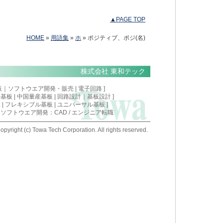
▲PAGE TOP
HOME
»
用語集
»
ホ
» ポジティブ、ポジ(名)
株式会社 東和テック
板
｜
ソフトウエア開発・販売
|
電子回路
]
安基板
|
中国量産基板
| 回路設計｜基板設計 ]
 | フレキシブル基板 | ユニバーサル基板 ]
/
ソフトウエア開発：CAD
/
エンジニア転職
opyright (c) Towa Tech Corporation. All rights reserved.