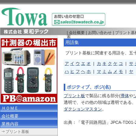
|
会社概要
|
お問い合わせ
|
プリント基
索
用語集
プリント基板に関連する用語を、五
ア
イ
ウ
エ
オ
|
カ
キ
ク
ケ
コ
|
サ
ハ
ヒ
フ
ヘ
ホ
|
マ
ミ
ム
メ
モ
|
ヤ
ポジティブ、ポジ(名)
プリント板
で製品に残る部分(
導体
や
透明で、その他の領域は透明である、
ＨＯＭＥ
ダクションマスタン
。
会社概要
出典：「電子回路用語」JPCA-TD01
業務内容
プリント基板