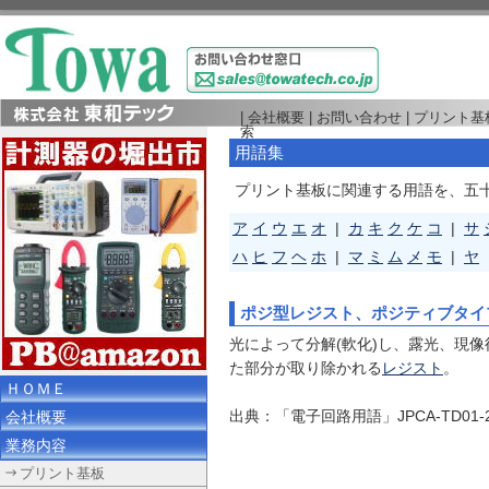
|
会社概要
|
お問い合わせ
|
プリント基
索
用語集
プリント基板に関連する用語を、五
ア
イ
ウ
エ
オ
|
カ
キ
ク
ケ
コ
|
サ
ハ
ヒ
フ
ヘ
ホ
|
マ
ミ
ム
メ
モ
|
ヤ
ポジ型レジスト、ポジティブタイ
光によって分解(軟化)し、露光、現像
た部分が取り除かれる
レジスト
。
ＨＯＭＥ
出典：「電子回路用語」JPCA-TD01
会社概要
業務内容
プリント基板