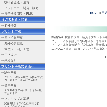
技術者派遣・請負
ソフトウエア開発・販売
HOME
»
用
電子機器開発・EMS
技術者派遣・請負
案件情報
プリント基板
業務内容 [
技術者派遣・請負
｜
プリント基
国内特急基板
プリント基板設計
[
国内特急基板
|
海外格
海外格安基板
プリント基板製造販売 [ 試作基板 | 量産基板
エンジニア派遣・請負
/
プリント基板実装
量産（中国）工場
回路設計
C
基板設計
プリント基板製造販売
試作基板
プリント基板が1枚から格安で試
作出来ます。個人様でもOK!
量産基板
量産基板は200枚以上から受付け
ております。
フレキシブル基板
試作1枚からOK!金型不要で低コ
ストで作成できます。!