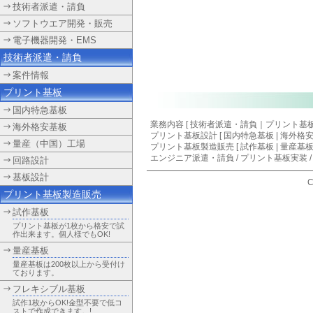
技術者派遣・請負
ソフトウエア開発・販売
電子機器開発・EMS
技術者派遣・請負
案件情報
プリント基板
国内特急基板
業務内容 [
技術者派遣・請負
｜
プリント基
海外格安基板
プリント基板設計
[
国内特急基板
|
海外格
量産（中国）工場
プリント基板製造販売 [ 試作基板 | 量産基板
エンジニア派遣・請負
/
プリント基板実装
回路設計
基板設計
C
プリント基板製造販売
試作基板
プリント基板が1枚から格安で試
作出来ます。個人様でもOK!
量産基板
量産基板は200枚以上から受付け
ております。
フレキシブル基板
試作1枚からOK!金型不要で低コ
ストで作成できます。!