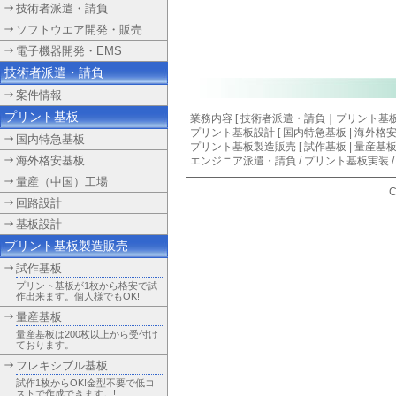
技術者派遣・請負
ソフトウエア開発・販売
電子機器開発・EMS
技術者派遣・請負
案件情報
プリント基板
業務内容 [
技術者派遣・請負
｜
プリント基
プリント基板設計
[
国内特急基板
|
海外格
国内特急基板
プリント基板製造販売 [ 試作基板 | 量産基板
海外格安基板
エンジニア派遣・請負
/
プリント基板実装
量産（中国）工場
C
回路設計
基板設計
プリント基板製造販売
試作基板
プリント基板が1枚から格安で試
作出来ます。個人様でもOK!
量産基板
量産基板は200枚以上から受付け
ております。
フレキシブル基板
試作1枚からOK!金型不要で低コ
ストで作成できます。!