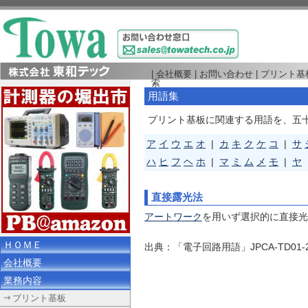
|
会社概要
|
お問い合わせ
|
プリント基
索
用語集
プリント基板に関連する用語を、五
ア
イ
ウ
エ
オ
|
カ
キ
ク
ケ
コ
|
サ
ハ
ヒ
フ
ヘ
ホ
|
マ
ミ
ム
メ
モ
|
ヤ
直接露光法
アートワーク
を用いず選択的に直接光
ＨＯＭＥ
出典：「電子回路用語」JPCA-TD01
会社概要
業務内容
プリント基板