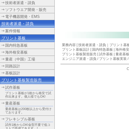
技術者派遣・請負
ソフトウエア開発・販売
電子機器開発・EMS
技術者派遣・請負
案件情報
プリント基板
業務内容 [
技術者派遣・請負
｜
プリント基
国内特急基板
プリント基板設計
[
国内特急基板
|
海外格
海外格安基板
プリント基板製造販売 [ 試作基板 | 量産基板
エンジニア派遣・請負
/
プリント基板実装
量産（中国）工場
回路設計
C
基板設計
プリント基板製造販売
試作基板
プリント基板が1枚から格安で試
作出来ます。個人様でもOK!
量産基板
量産基板は200枚以上から受付け
ております。
フレキシブル基板
試作1枚からOK!金型不要で低コ
ストで作成できます。!