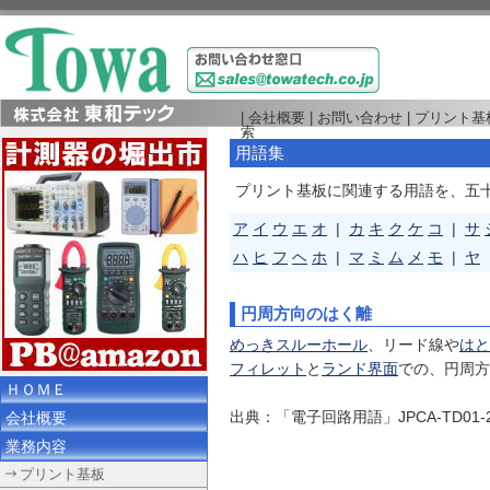
|
会社概要
|
お問い合わせ
|
プリント基
索
用語集
プリント基板に関連する用語を、五
ア
イ
ウ
エ
オ
|
カ
キ
ク
ケ
コ
|
サ
ハ
ヒ
フ
ヘ
ホ
|
マ
ミ
ム
メ
モ
|
ヤ
円周方向のはく離
めっきスルーホール
、リード線や
はと
フィレット
と
ランド界面
での、円周方
ＨＯＭＥ
出典：「電子回路用語」JPCA-TD01
会社概要
業務内容
プリント基板